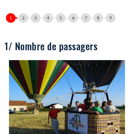
1
2
3
4
5
6
7
8
9
1/ Nombre de passagers